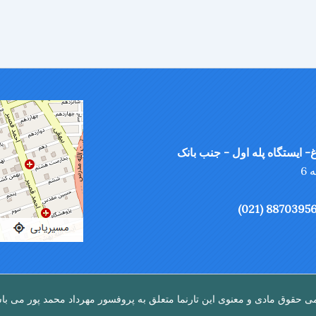
- ایستگاه پله اول - جنب بانک
ی حقوق مادی و معنوی این تارنما متعلق به پروفسور مهرداد محمد پور می با