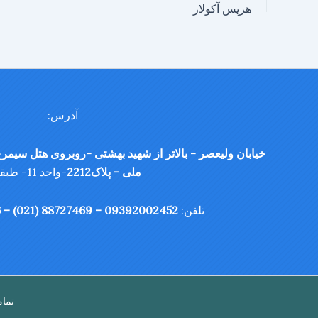
هرپس آکولار
آدرس:
خیابان ولیعصر - بالاتر از شهید بهشتی -روبروی هتل سیمرغ
ملی - پلاک2212
-واحد 11- طبقه 6
تلفن:
09392002452 – 88727469 (021) – 88703956 (021)
تمام