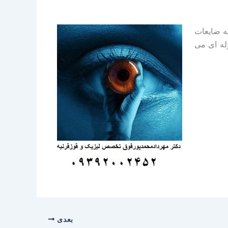
که ضایعات
وله ای می
بعدی