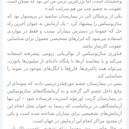
وحشتناک است، اما بزرگترین ترس من این بود که ممکن است
عفونت به چشم چپ من هم سرایت کند.»
یکی از پزشکان الی در بیمارستان ساتمید در بریستول بود که
متاژنومیکس را پیشنهاد کرد – یک آزمایش به عنوان آخرین راه
حل که عموما در دسترس بیماران نیست و فقط در مواردی
استفاده می‌شود که ابزارهای تشخیصی معمول برای شناسایی
عفونت کارساز نباشد.
فناوری متاژنومیکس از توالی‌یابی ژنومی پیشرفته استفاده
می‌کند و با مقایسه آن‌ها با پایگاه داده‌ای از میلیون‌ها پاتوژن،
می‌تواند همه باکتری‌ها، قارچ‌ها یا انگل‌های موجود در نمونه را
شناسایی کند.
تیمی در بیمارستان چشم مورفیلدز ترتیبی دادند که نمونه‌ای از
مایع داخل چشم الی گرفته و به آزمایشگاه‌های متاژنومیکس
در بیمارستان گریت اورموند استریت فرستاده شود – این تنها
آزمایشگاهی در بریتانیاست که رسما به عنوان محل انجام این
آزمایش‌های تشخیصی برای بیماران شناخته شده است و یکی
از معدود مراکز انجام این آزمایش در جهان است.
در حال حاضر، روش معمول برای تشخیص عفونت باکتریایی،