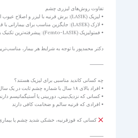
تفاوت روش‌های لیزری چشم
• لیزیک (LASIK): برش قرنیه با لیزر و اصلاح عیوب انکساری
• لازک (LASEK): جایگزین مناسب برای بیمارانی با قرنیه نازک
• فمتولیزیک (Femto-LASIK): پیشرفته‌ترین تکنیک با دقت و ایمنی بالا
دکتر محمدپور با توجه به شرایط هر بیمار، مناسب‌تری
⸻
چه کسانی کاندید مناسبی برای لیزیک هستند؟
• افراد بالای ۱۸ سال با شماره چشم ثابت در یک سال گذشته
• کسانی که نزدیک‌بینی، دوربینی یا آستیگماتیسم دارند
• افرادی که قرنیه سالم و ضخامت کافی دارند
کسانی که قوزقرنیه، خشکی شدید چشم یا بیماری‌ه
⸻