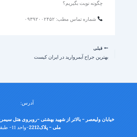
چگونه نوبت بگیریم؟
شماره تماس مطب: ۰۹۳۹۲۰۰۲۴۵۲
قبلی
بهترین جراح آبمروارید در ایران کیست
آدرس:
خیابان ولیعصر - بالاتر از شهید بهشتی -روبروی هتل سیمرغ
ملی - پلاک2212
-واحد 11- طبقه 6