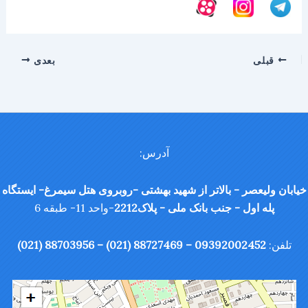
قبلی
بعدی
آدرس:
خیابان ولیعصر - بالاتر از شهید بهشتی -روبروی هتل سیمرغ- ایستگاه
پله اول - جنب بانک ملی - پلاک2212
-واحد 11- طبقه 6
تلفن:
09392002452 – 88727469 (021) – 88703956 (021)