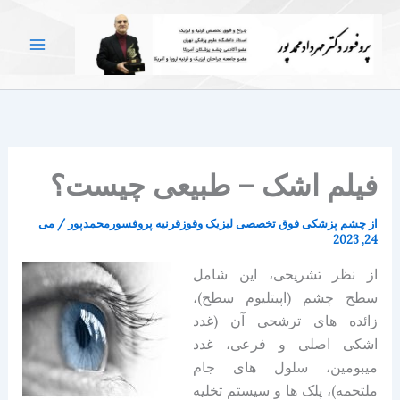
رش
ه
حتوا
فیلم اشک – طبیعی چیست؟
از
چشم پزشکی فوق تخصصی لیزیک وقوزقرنیه پروفسورمحمدپور
/
می
24, 2023
از نظر تشریحی، این شامل
سطح چشم (اپیتلیوم سطح)،
زائده های ترشحی آن (غدد
اشکی اصلی و فرعی، غدد
میبومین، سلول های جام
ملتحمه)، پلک ها و سیستم تخلیه