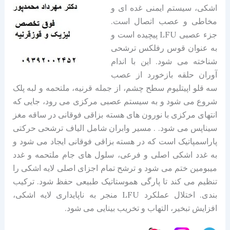
اشکی، سیستم ایمنی غده ای و
مخاطی و عصب اتصال است.
جزء عصبی LFU پیچیده است و
به عنوان قوس رفلکس ترشحی
شناخته می شود. این با اندام
آوران حلقه بازخورد از عصب
سه قلو اپیتلیوم سطح چشم، از جمله قرنیه، ملتحمه و لبه پلک
شروع می شود و به سیستم عصبی مرکزی می رود، جایی که
انتهای مرکزی با نورون های هسته بزاقی فوقانی در ساقه مغز
سیناپس می شود. . مسیر وابران شامل الیاف ترشحی حرکتی
پاراسمپاتیک است که در هسته بزاقی فوقانی ایجاد می شود و
به غدد اشکی اصلی و فرعی، سلول های جام ملتحمه و غدد
میبومین ختم می شود و ترشح تمام اجزای اصلی لایه اشکی را
تنظیم می کند تا پارگی هموستاتیک طبیعی حفظ شود. ترکیب
بندی. اختلال عملکرد LFU منجر به ناپایداری لایه اشکی،
افزایش تبخیر، التهاب و تخریب بینایی می شود.