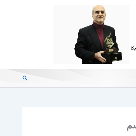
جستجو
شم