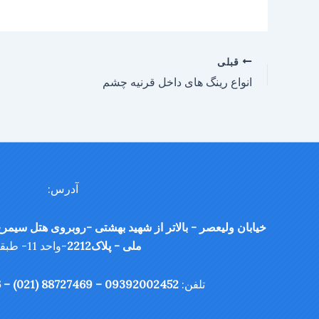
قبلی
انواع رینگ های داخل قرنیه چشم
آدرس:
خیابان ولیعصر - بالاتر از شهید بهشتی -روبروی هتل سیمرغ
ملی - پلاک2212
-واحد 11- طبقه 6
تلفن:
09392002452 – 88727469 (021) – 88703956 (021)