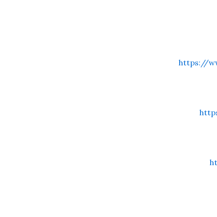
https://w
htt
h