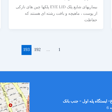
بیماریهای شایع پلک EYE LID پلکها چين های نازکی
از پوست ، ماهيچه و بافت رشته ای هستند که
حفاظت
193
192
…
1
- ایستگاه پله اول - جنب بانک