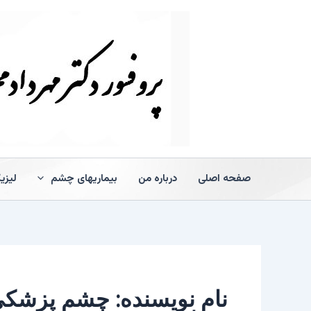
رش
ه
حتوا
صفحه اصلی
درباره من
بیماریهای چشم
لیزی
نام نویسنده: چشم پزشک