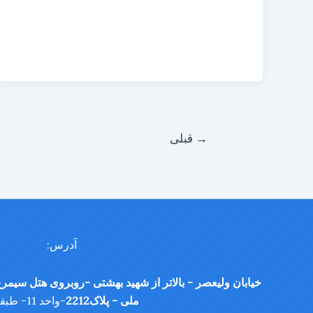
→
قبلی
آدرس:
خیابان ولیعصر - بالاتر از شهید بهشتی -روبروی هتل سیمرغ
ملی - پلاک2212
-واحد 11- طبقه 6