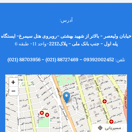
آدرس:
خیابان ولیعصر - بالاتر از شهید بهشتی -روبروی هتل سیمرغ- ایستگاه
پله اول - جنب بانک ملی - پلاک2212
-واحد 11- طبقه 6
تلفن:
09392002452 – 88727469 (021) – 88703956 (021)