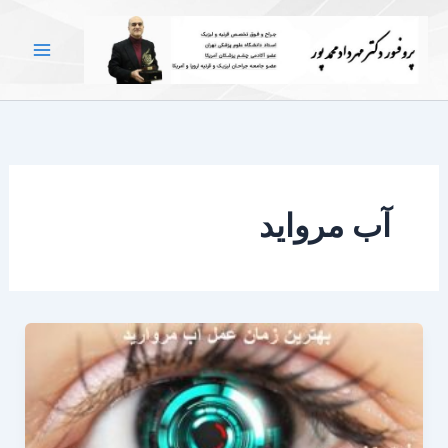
رش
ه
حتوا
آب مرواید