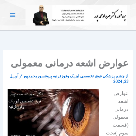
رش
ه
حتوا
عوارض اشعه درمانی معمولی
از
چشم پزشکی فوق تخصصی لیزیک وقوزقرنیه پروفسورمحمدپور
/
آوریل
23, 2024
عوارض
اشعه
درمانی
معمولی
(قسمت
سوم )تخت