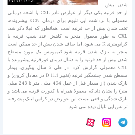
شدن بیش
از حد قرنیه یکی دیگر از عوارض نادر CXL یا اشعه درمانی
معمولی با برداشت اپی تلیوم برای درمان KCN پیشرونده،
تخت شدن بیش از حد قرنیه است. همانطور که قبلا ذکر شد،
CXL به طور معمول منجر به کاهش عدد شیب قرنیه یا
کراتومتری K می شود، اما صاف شدن بیش از حد ممکن است
منجر به نازک شدن قرنیه شود.کیمیونیس یک مورد مسطح
شدن بیش از حد قرنیه را به دنبال درمان قوزقرنیه پیشرونده با
CXL معمولی گزارش کرد. در طی 5 سال پیگیری، بیمار
مسطح شدن چشمگیر قرنیه (تغییر 11.1 D در معادل کروی) و
نازک شدن (از مقدار قبل از عمل 464 میلی متر تا 243 میلی
متر) را نشان داد.که معمولا همراه با کدورت قرنیه می‌باشد و
نازک شدگی واقعی نیست این عوارض در کراس لینک پیشرفته
ترانس اپی تلیال دیده نمی شود