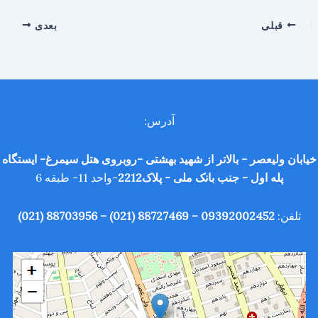
قبلی
بعدی
آدرس:
خیابان ولیعصر - بالاتر از شهید بهشتی -روبروی هتل سیمرغ- ایستگاه
پله اول - جنب بانک ملی - پلاک2212
-واحد 11- طبقه 6
تلفن:
09392002452 – 88727469 (021) – 88703956 (021)