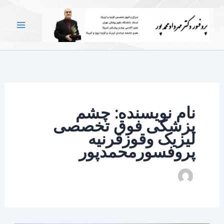
رش
ه
حتوا
نام نویسنده: چشم
پزشکی فوق تخصصی
لیزیک وقوزقرنیه
پروفسورمحمدپور