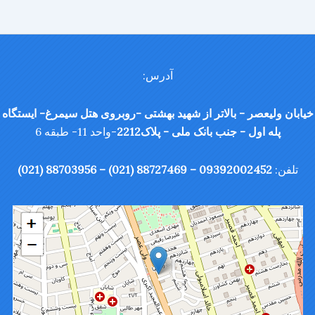
آدرس:
خیابان ولیعصر - بالاتر از شهید بهشتی -روبروی هتل سیمرغ- ایستگاه
پله اول - جنب بانک ملی - پلاک2212
-واحد 11- طبقه 6
تلفن:
09392002452 – 88727469 (021) – 88703956 (021)